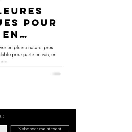
leures
ues pour
 en
ature
ver en pleine nature, près
dable pour partir en van, en
age.
 :
S`abonner maintenant