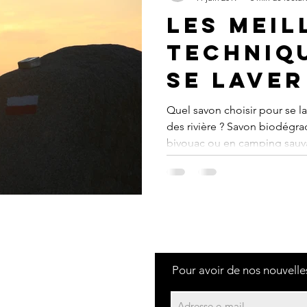
Les meil
techniq
se laver
pleine n
Quel savon choisir pour se la
des rivière ? Savon biodégra
bivouac ou en camping sauv
 Doux Voyage
Pour avoir de nos nouvelles
nandez
 Vernon