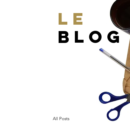
LE
BLOG
All Posts