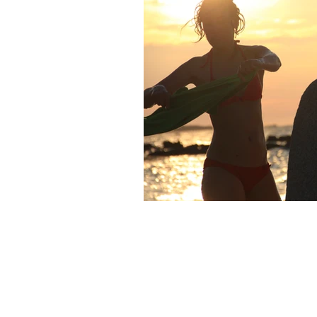
Savonnerie
FAQ
Laurie Her
What's New
Nous contacter
12 place du