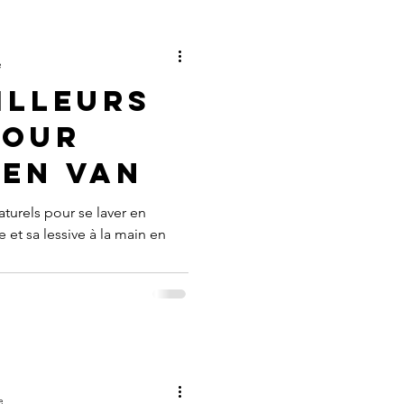
e
illeurs
pour
 en van
aturels pour se laver en
le et sa lessive à la main en
e