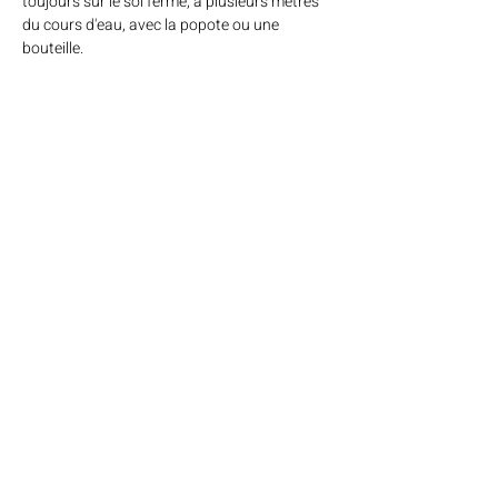
toujours sur le sol ferme, à plusieurs mètres
du cours d'eau, avec la popote ou une
bouteille.
Acheter en ligne
FAQ
What's New
Nous contacter
Livraison et retours
Savonnerie Doux Voyage
Laurie Hernandez
12 place du Vernon
38410 Chamrousse
siret :
84994410300019
Pour avoir de nos nouvelles :