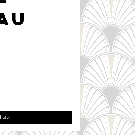
au
heter