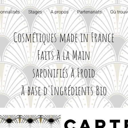
onnalisés
Stages
A propos
Partenariats
Où trouv
Cosmétiques made in France
Faits à la Main
saponifiés à Froid
à base d'Ingrédients Bio
Cart