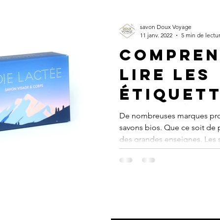
savon Doux Voyage
11 janv. 2022
5 min de lectu
Compren
lire les
étiquett
cosméti
De nombreuses marques pro
savons bios. Que ce soit de 
des grandes enseignes. Les s