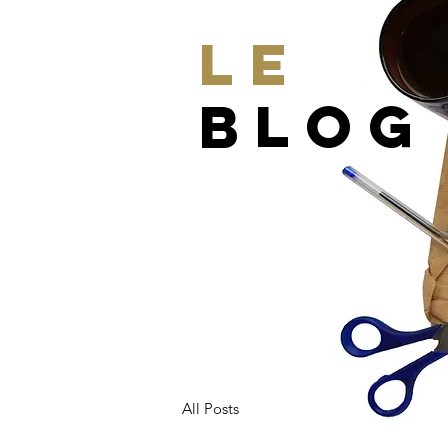
LE
BLOG
All Posts