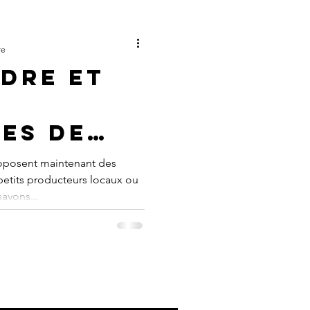
re
dre et
es de
ques
posent maintenant des
petits producteurs locaux ou
avons...