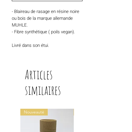
- Blaireau de rasage en résine noire
ou bois de la marque allemande
MUHLE.
- Fibre synthétique ( poils vegan).
Livré dans son étui.
Articles
similaires
Nouveauté
Visage et Corps