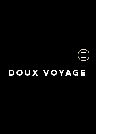
Cosmétiques made in France
Faits à la Main
saponifiés à Froid
à base d'Ingrédients Bio
Doux Voyage