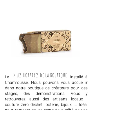
> Les Horaires de la Boutique
Le laboratoire de fabrication est installé à
Chamrousse. Nous pouvons vous accueillir
dans notre boutique de créateurs pour des
stages, des démonstrations. Vous y
retrouverez aussi des artisans locaux :
couture zéro déchet, poterie, bijoux, … Idéal
pour ramener un souvenir de qualité de vos
vacances à la montagne !